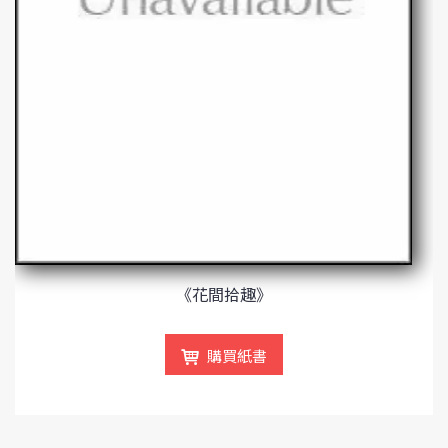
《花間拾趣》
購買紙書