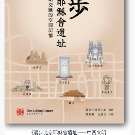
《漫步北京耶穌會遺址——中西文明