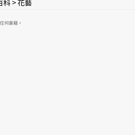
科 > 花藝
任何書籍。