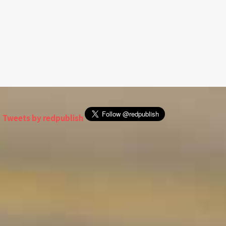
Tweets by redpublish