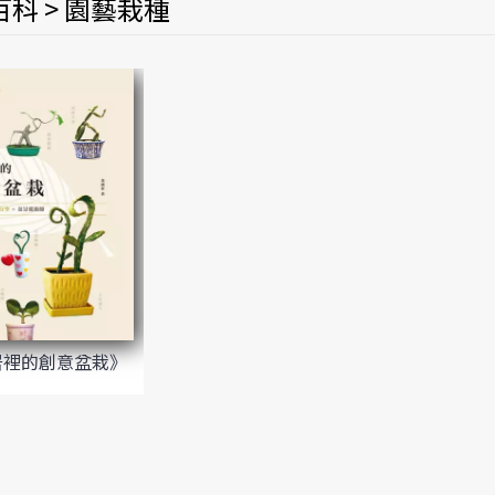
科 > 園藝栽種
居裡的創意盆栽》