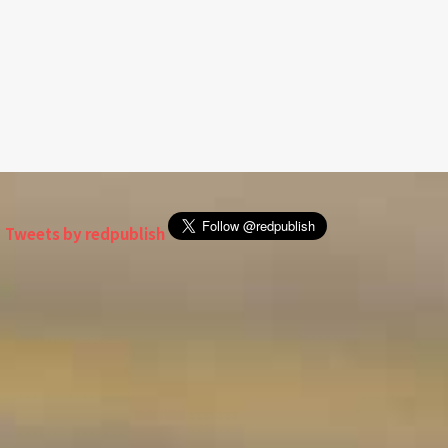
Tweets by redpublish