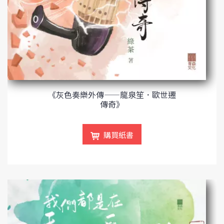
《灰色奏樂外傳——龍泉笙．歐世遷
傳奇》
購買紙書