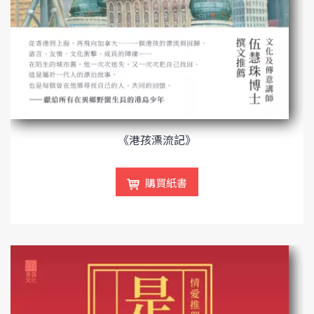
《港孩漂流記》
購買紙書