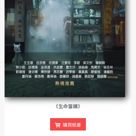
《生命當鋪》
購買紙書