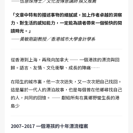
——伍慧珠博士／文化及傳意講師 撰文推薦
「文章中特有的描述事物的細膩感，加上作者卓越的洞察
力、對生活的感知能力，一定能為讀者帶來一個愉快的閱
讀時光。」
——黃敏剛副教授／香港城市大學會計學系
從香港到上海，再飛向加拿大 —— 一個港孩的漂流與回
歸。語言、友情、文化衝擊、成長的陣痛……
在陌生的城市裏，他一次次迷失，又一次次把自己找回。
這是屬於一代人的漂泊故事，也是每個曾在他鄉尋找自己
的人，共同的回憶。 —— 獻給所有在異鄉野蠻生長的港
島少
2007–2017 一個港孩的十年漂流檔案