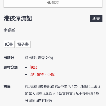
試閱
港孩漂流記
新書
李睿峯
紙書
電子書
出版社
紅出版 (青森文化)
題材分類
傳記
流行讀物 > 小說
標籤
#回憶錄 #成長紀錄 #留學生活 #文化衝擊 #上海 #
加拿大留學 #異鄉人 #華文散文 #九十後記憶 #身
分認同 #時代眼淚