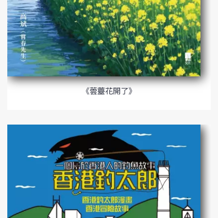
《蕓薹花開了》