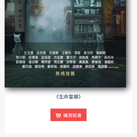
《生命當鋪》
購買紙書