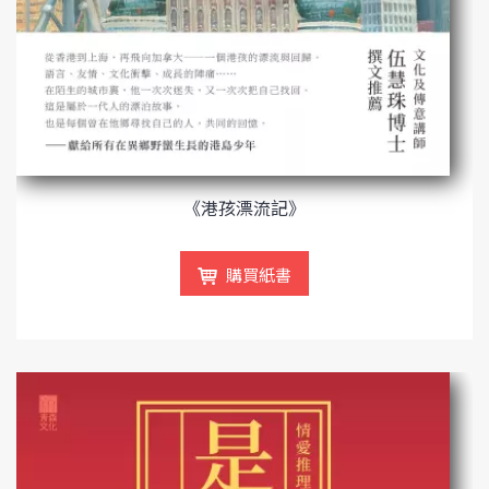
《港孩漂流記》
購買紙書