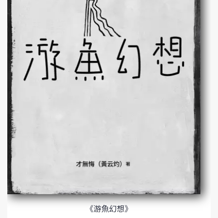
《游魚幻想》