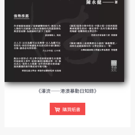
《瀑流——港澳暴動日知錄》
購買紙書