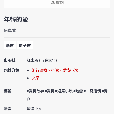
試閱
年輕的愛
伍卓文
紙書
電子書
出版社
紅出版 (青森文化)
題材分類
流行讀物 > 小說 > 愛情小說
文學
標籤
#愛情故事 #愛情 #短篇小說 #暗戀 #一見鍾情 #青
春
語言
繁體中文