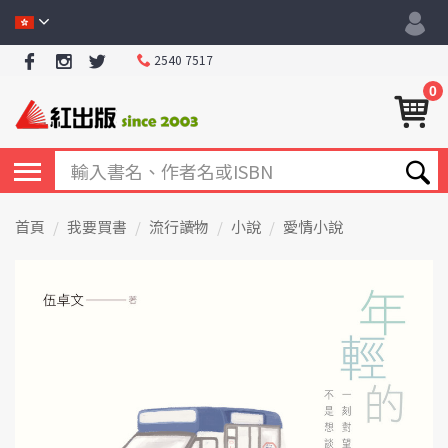
2540 7517
0
首頁
我要買書
流行讀物
小說
愛情小說