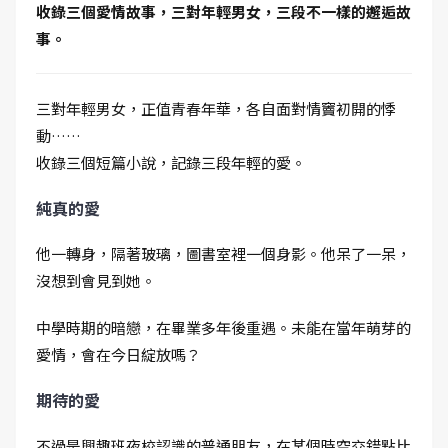
收錄三個愛情故事，三對年輕男女，三段不一樣的邂逅故
事。
三對年輕男女，正值青春年華，各自面對情竇初開的悸
動……
收錄三個短篇小說，記錄三段年輕的愛。
純真的愛
他一轉身，隔著玻璃，圖書室裡一個身影。他呆了一呆，
沒想到會見到她。
中學時期的暗戀，在畢業多年後重遇。未能在當年萌芽的
愛情，會在今日綻放嗎？
期待的愛
不過是興趣班夜校認識的普通朋友，在某個時空交錯點比