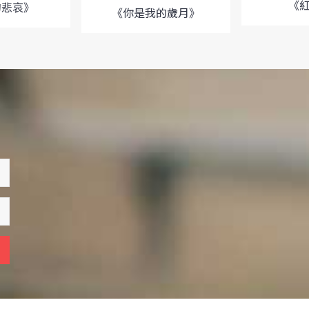
《
的悲哀》
《你是我的歲月》