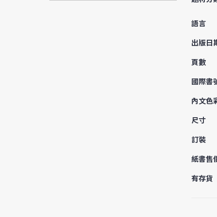
語言
出版日
頁數
國際書
內文色
尺寸
訂裝
紙書售
有存貨