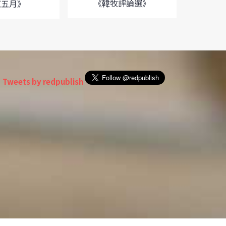
《韓牧評論選》
紅五月》
《
Tweets by redpublish