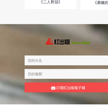
《二人對話》
《黑蟻
訂閱紅出版電子報