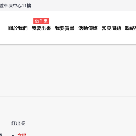
3號卓凌中心11樓
做作家
關於我們
我要出書
我要買書
活動傳媒
常見問題
聯絡
紅出版
類
文學