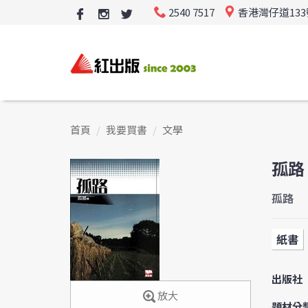
2540 7517
香港灣仔道13
首頁
我要買書
文學
孤路
孤路
紙書
出版社
放大
題材分