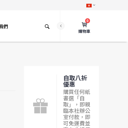
0
我們
購物車
自取八折
優惠
購買任何紙
書選「自
取」，即親
臨本社辦公
室付款，即
可免運費並