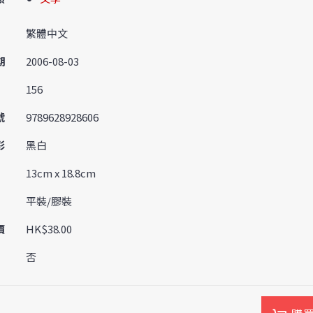
繁體中文
期
2006-08-03
156
號
9789628928606
彩
黑白
13cm x 18.8cm
平裝/膠裝
價
HK$38.00
否