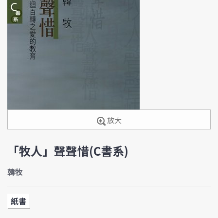
放大
「牧人」聲聲惜(C書系)
韓牧
紙書