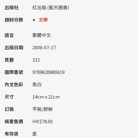
出版社
紅出版 (藍天圖書)
題材分類
文學
語言
繁體中文
出版日期
2008-07-17
頁數
332
國際書號
9789628980819
內文色彩
黑白
尺寸
14cm x 21cm
訂裝
平裝/膠裝
紙書售價
HK$78.00
有存貨
是