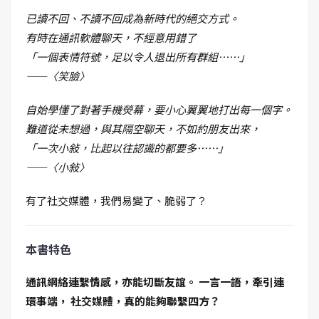
已讀不回、不讀不回成為新時代的絕交方式。
有時在通訊軟體聊天，不經意用錯了
「一個表情符號，足以令人退出所有群組……」
——〈笑臉〉
自始學懂了對著手機熒幕，要小心翼翼地打出每一個字。
難道從未想過，與其隔空聊天，不如約朋友出來，
「一次小敍，比起以往認識的都要多……」
——〈小敍〉
有了社交媒體，我們易變了、脆弱了？
本書特色
通訊網絡連繫情感，亦能切斷友誼。 一言一語，牽引連
環事端， 社交媒體，真的能夠聯繫四方？