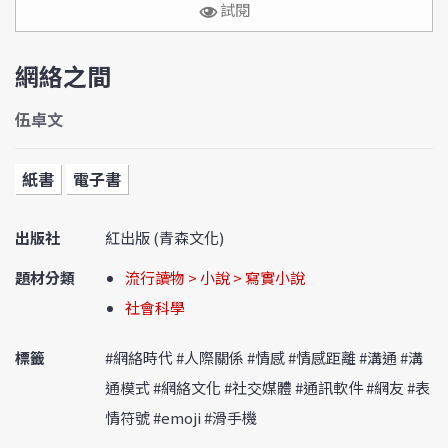
試閱
網絡之間
伍卓文
紙書
電子書
出版社
紅出版 (青森文化)
題材分類
流行讀物 > 小說 > 寫實小說
社會科學
標籤
#網絡時代 #人際關係 #情感 #情感距離 #溝通 #溝
通模式 #網絡文化 #社交媒體 #通訊軟件 #網友 #表
情符號 #emoji #滑手機