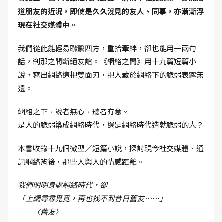
道朋友的近況，即使是久久沒見的友人、同事，亦漸漸浮
現在社交媒體中。
我們從此能輕易聯繫四方，重拾牽絆，卻也能用一兩句
話，剎那之間斷絕友誼。《網絡之間》用十九篇短篇小
說，寫出網絡這把雙面刃，把人藏於網絡下的脆弱表露無
遺。
網絡之下，說者無心，聽者有意。
是人的脆弱築成網絡時代，還是網絡時代造就脆弱的人？
本書收錄十九個微型／短篇小說，探討現今社交媒體、通
訊網絡背後，那些人與人的情感距離。
我們明明身處網絡時代，卻
「上網尋尋覓覓，再也找不到昔日舊友……」
——〈舊友〉