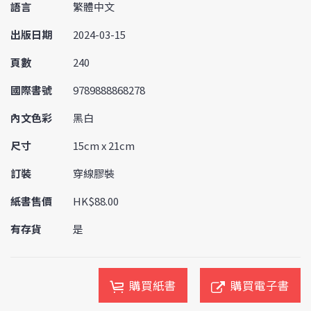
語言
繁體中文
出版日期
2024-03-15
頁數
240
國際書號
9789888868278
內文色彩
黑白
尺寸
15cm x 21cm
訂裝
穿線膠裝
紙書售價
HK$88.00
有存貨
是
購買紙書
購買電子書