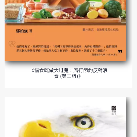
《惜食咪做大嘥鬼：厲行節約反對浪
費 (第二版)》