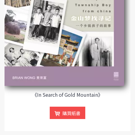
《In Search of Gold Mountain》
購買紙書