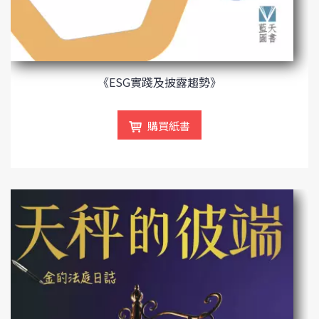
《ESG實踐及披露趨勢》
購買紙書