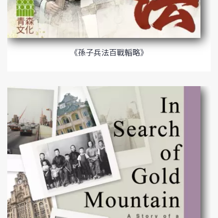
《孫子兵法百戰轁略》