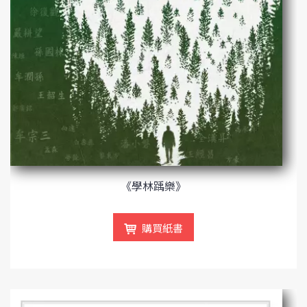
《學林踽樂》
購買紙書