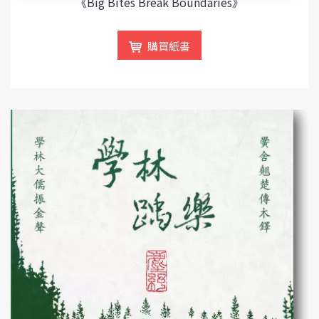
《Big Bites Break Boundaries》
購買紙書