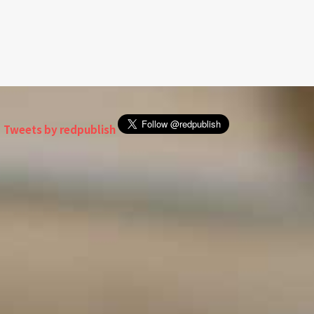
Tweets by redpublish