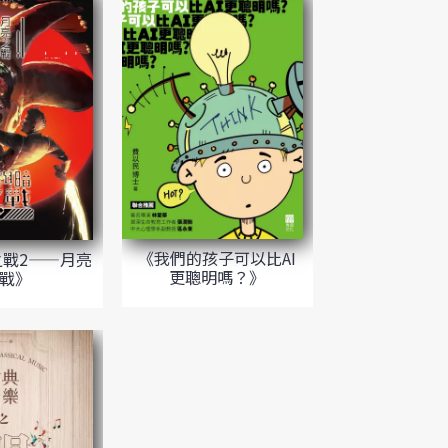
《我們的孩子可以比AI
戰2——月亮
更聰明嗎？》
戰》