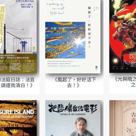
《光與暗之
的法庭日誌：法官
《風起了，好好活下
之
，請還我清白！》
去！》