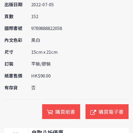
出版日期
2022-07-05
頁數
152
國際書號
9789888822058
內文色彩
黑白
尺寸
15cm x 21cm
訂裝
平裝/膠裝
紙書售價
HK$90.00
有存貨
否
購買紙書
購買電子書
自取八折優惠