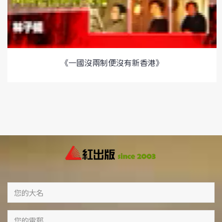
《一國沒兩制便沒有新香港》