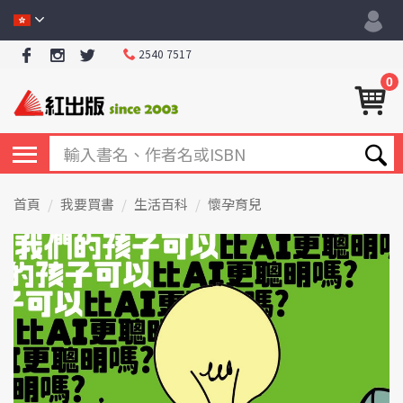
2540 7517
0
首頁
我要買書
生活百科
懷孕育兒