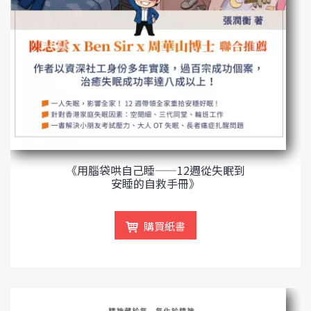
《用腦袋哄自己睡——12週從失眠到
安睡的自救手冊》
購買紙書