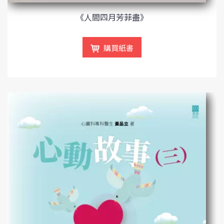
《人間四月芳菲盡》
購買紙書