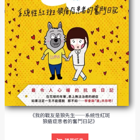
《我的戰友是狼先生──系統性紅斑
狼瘡症患者的奮鬥日記》