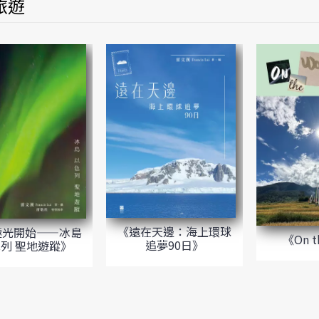
旅遊
《遠在天邊：海上環球
極光開始——冰島
《On t
追夢90日》
列 聖地遊蹤》