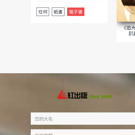
任何
紙書
電子書
《追
趴