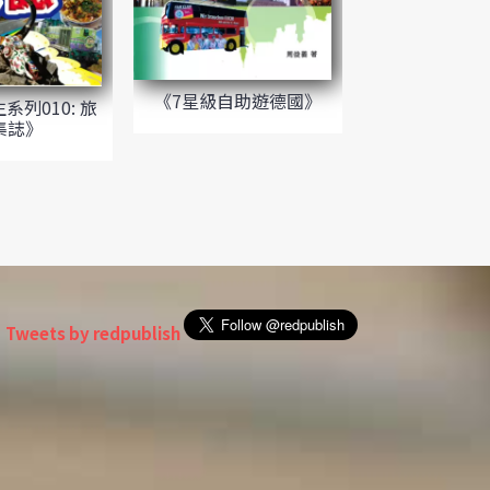
《7星級自助遊德國》
系列010: 旅
集誌》
Tweets by redpublish