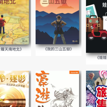
《我的三山五嶽》
步履天南地北》
《娃娃