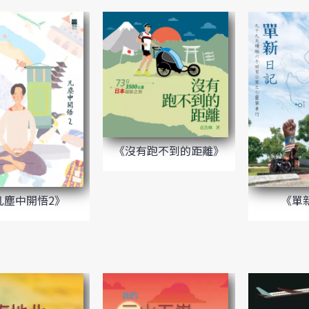
《沒有跑不到的距離》
凡塵中開悟2》
《單