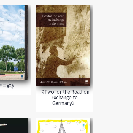
新日記》
《Two for the Road on
Exchange to
Germany》