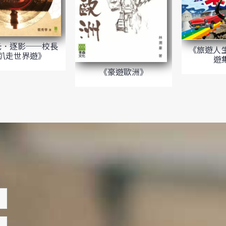
光．逐影──校長
《旅遊人生
趴走世界遊》
遊
《豪遊歐洲》