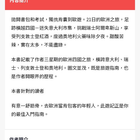
內容簡介
拋開書包和考試，獨擕背囊到歐遊。21日的歐洲之旅，足
跡橫越四國－迷失意大利市集，挑戰瑞士阿爾卑斯山，享
受列支敦士登紅酒，度過奧地利火藥味除夕夜。甜酸苦
辣，實在太多，不能盡錄。
本書記載了作者三星期的歐洲四國之旅，橫跨意大利、瑞
士、列支敦士登和奧地利。圖文並茂，既是旅遊指南，也
是作者開眼界的歷程。
本書針對的讀者
有意一舒筋骨，去歐洲當背包客的年輕人，此遊記正是你
的最佳入門指南。
作者簡介