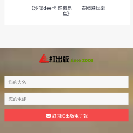
《沙嘩dee卡 蘇梅島──泰國避世樂
島》
訂閱紅出版電子報