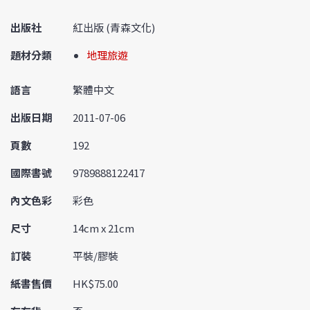
出版社
紅出版 (青森文化)
題材分類
地理旅遊
語言
繁體中文
出版日期
2011-07-06
頁數
192
國際書號
9789888122417
內文色彩
彩色
尺寸
14cm x 21cm
訂裝
平裝/膠裝
紙書售價
HK$75.00