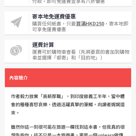
付款，即可免運費並享有八折優惠
寄本地免運費優惠
購買任何紙書，只要
買滿HKD250
，寄本地即
可享免運費優惠
運費計算
運費可於購物車查看（先將要買的書加到購物
車並選擇「郵寄」和「目的地」）
內容簡介
作者毅力放棄「高薪厚職」，到印度做義工半年，當中體
會的種種喜怒哀樂，透過活躍真摯的筆觸，向讀者娓娓道
來。
雖然你這一刻很可能在旅遊一欄找到這本書，但我真的很
想告訴你，這不只是一本旅遊書，更是一個unlearn做傳