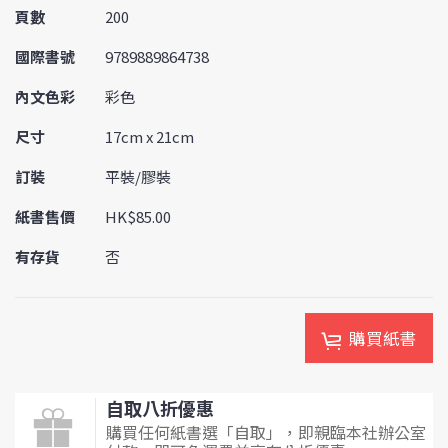
頁數
200
國際書號
9789889864738
內文色彩
彩色
尺寸
17cm x 21cm
訂裝
平裝/膠裝
紙書售價
HK$85.00
有存貨
否
購買紙書
自取八折優惠
購買任何紙書選「自取」，即親臨本社辦公室