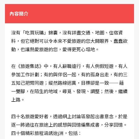
內容簡介
沒有「吃買玩購」錦囊，沒有詳盡交通、地圖、住宿資
料，但它絕對可以令本來不愛旅遊的您大開眼界、蠢蠢欲
動，也讓熱愛旅遊的您，愛得更死心塌地。
在《旅遊集誌》中，有人辭職遠行，有人例假短遊，有人
參加工作計劃；有的與伴侶一起，有的孤身出走，有的三
五知己把臂同遊；縱然路線迥異，目標卻是一致── 藉
一雙腳，在陌生的地域，尋覓、發現、調整；然後，繼續
上路。
四十名旅遊愛好者，透過網上討論區發起出書意念，於是
逐一將過往在旅途上的感想與回憶編集成書，分享回憶。
四十個精彩旅程涵誘迨j洲，包括：