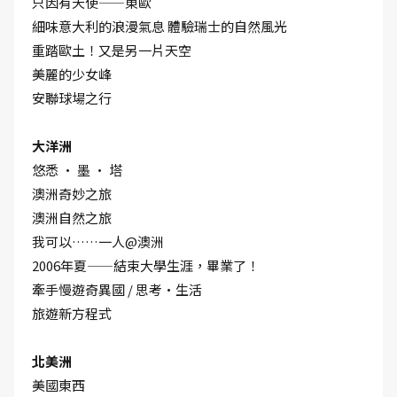
只因有天使——東歐
細味意大利的浪漫氣息 體驗瑞士的自然風光
重踏歐土！又是另一片天空
美麗的少女峰
安聯球場之行
大洋洲
悠――悉 • 墨 • 塔
澳洲奇妙之旅
澳洲自然之旅
我可以……一人@澳洲
2006年夏——結束大學生涯，畢業了！
牽手慢遊奇異國 / 思考•生活
旅遊新方程式
北美洲
美國東西