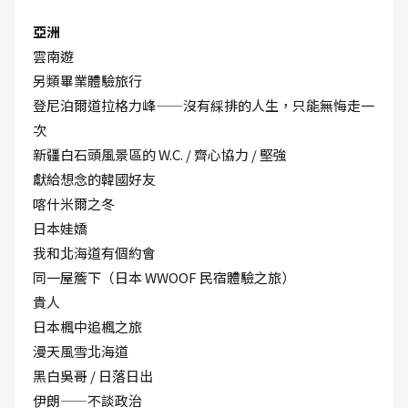
亞洲
雲南遊
另類畢業體驗旅行
登尼泊爾道拉格力峰——沒有綵排的人生，只能無悔走一
次
新疆白石頭風景區的 W.C. / 齊心協力 / 堅強
獻給想念的韓國好友
喀什米爾之冬
日本娃嬌
我和北海道有個約會
同一屋簷下（日本 WWOOF 民宿體驗之旅）
貴人
日本楓中追楓之旅
漫天風雪北海道
黑白吳哥 / 日落日出
伊朗——不談政治