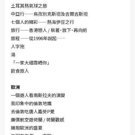
土耳其熱氣球之旅
中亞行——烏孜別克斯坦及吉爾吉斯坦
七個人的精彩——熱海伊豆之行
旅行——香港戀人 / 執著˙放下˙再向前
旅程——從1996年說起……
人字拖
湯
「一家大細靠晒你」
飲食旅人
歐洲
一個遊人看南斯拉夫的演變
我印象中的倫敦地鐵
去倫敦吃唐人尷熒P覺
廉價航空遊荷蘭 / 荷蘭觀感
擁抱歐洲的盛夏