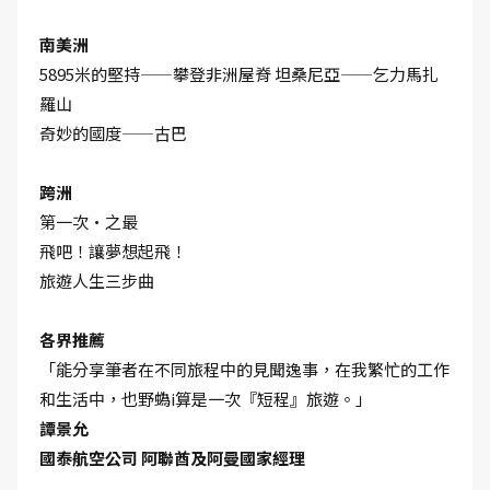
南美洲
5895米的堅持——攀登非洲屋脊 坦桑尼亞——乞力馬扎
羅山
奇妙的國度——古巴
跨洲
第一次•之最
飛吧！讓夢想起飛！
旅遊人生三步曲
各界推薦
「能分享筆者在不同旅程中的見聞逸事，在我繁忙的工作
和生活中，也野蟡i算是一次『短程』旅遊。」
譚景允
國泰航空公司 阿聯酋及阿曼國家經理