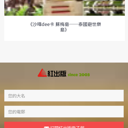
《沙嘩dee卡 蘇梅島──泰國避世樂
島》
訂閱紅出版電子報