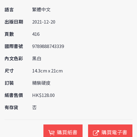
語言
繁體中文
出版日期
2021-12-20
頁數
416
國際書號
9789888743339
內文色彩
黑白
尺寸
14.3cm x 21cm
訂裝
精裝硬皮
紙書售價
HK$128.00
有存貨
否
購買紙書
購買電子書