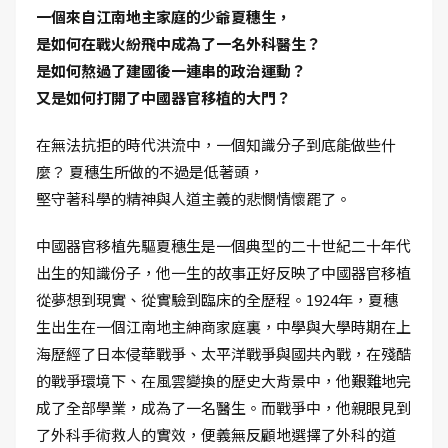
一個來自江南地主家庭的少爺夏穗生，
是如何在戰火紛飛中成為了一名外科醫生？
是如何熬過了建國後一連串的政治運動？
又是如何打開了中國器官移植的大門？
在無法抗拒的時代洪流中，一個知識分子到底能做些什
麼？ 夏穗生所做的不過是低著頭，
堅守著科學的精神與人道主義的悲憫情懷罷了。
中國器官移植先驅夏穗生是一個典型的二十世紀二十年代
出生的知識份子，他一生的故事正好反映了中國器官移植
從夢想到現實、從實驗到臨床的全歷程。1924年，夏穗
生出生在一個江南地主紳商家庭裏，中學與大學時期在上
海歷經了日本侵華戰爭、太平洋戰爭與國共內戰，在殘酷
的戰爭環境下、在風雲變換的歷史大背景中，他艱難地完
成了全部學業，成為了一名醫生。而戰爭中，他親眼見到
了外科手術救人的實效，便義無反顧地選擇了外科的道