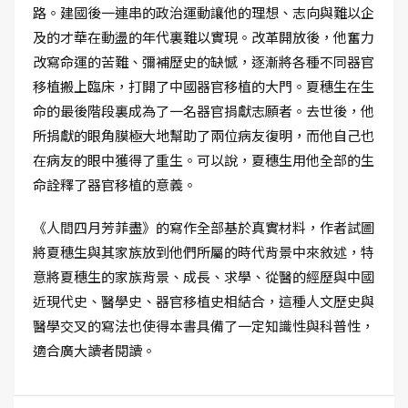
路。建國後一連串的政治運動讓他的理想、志向與難以企
及的才華在動盪的年代裏難以實現。改革開放後，他奮力
改寫命運的苦難、彌補歷史的缺憾，逐漸將各種不同器官
移植搬上臨床，打開了中國器官移植的大門。夏穗生在生
命的最後階段裏成為了一名器官捐獻志願者。去世後，他
所捐獻的眼角膜極大地幫助了兩位病友復明，而他自己也
在病友的眼中獲得了重生。可以說，夏穗生用他全部的生
命詮釋了器官移植的意義。
《人間四月芳菲盡》的寫作全部基於真實材料，作者試圖
將夏穗生與其家族放到他們所屬的時代背景中來敘述，特
意將夏穗生的家族背景、成長、求學、從醫的經歷與中國
近現代史、醫學史、器官移植史相結合，這種人文歷史與
醫學交叉的寫法也使得本書具備了一定知識性與科普性，
適合廣大讀者閱讀。