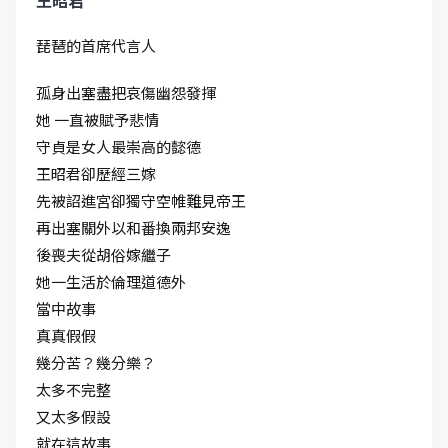
王昭君
琵琶的首席代言人
孤身出塞盡把哀傷幽怨發揮
她 一直被賦予悲情
守貞是女人最崇高的懿德
王昭君卻歷經三嫁
先被詔進宮卻獨守空帷難見帝王
再出塞關外以和番換兩邦安逸
後喪夫從胡俗嫁繼子
她一生活於倫理道德外
當中故事
真真假假
幾分苦？幾分樂？
太多不完整
又太多假設
就在這故事