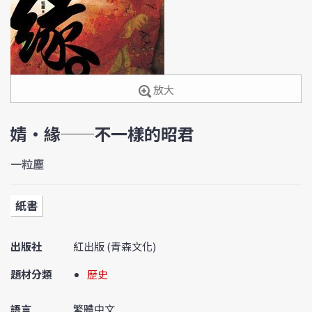
放大
婧•緣──不一樣的昭君
一粒塵
紙書
出版社
紅出版 (青森文化)
題材分類
歷史
語言
繁體中文