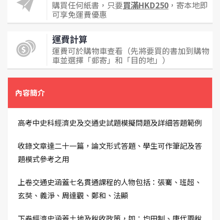
購買任何紙書，只要
買滿HKD250
，寄本地即
可享免運費優惠
運費計算
運費可於購物車查看（先將要買的書加到購物
車並選擇「郵寄」和「目的地」）
內容簡介
高考中史科經濟史及交通史試題模擬問題及詳細答題範例
收錄文章達二十一篇，論文形式答題、學生可作筆記及答
題模式參考之用
上卷交通史涵蓋七名貫通課程的人物包括：張騫、班超、
玄奘、義淨、周達觀、鄭和、法顯
下卷經濟史涵蓋土地及稅收政策，如：均田制、唐代兩稅