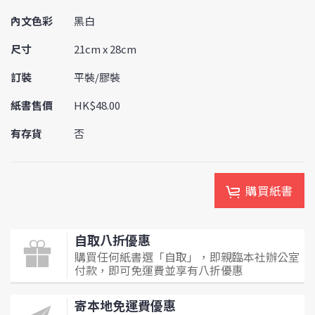
內文色彩
黑白
尺寸
21cm x 28cm
訂裝
平裝/膠裝
紙書售價
HK$48.00
有存貨
否
購買紙書
自取八折優惠
購買任何紙書選「自取」，即親臨本社辦公室
付款，即可免運費並享有八折優惠
寄本地免運費優惠