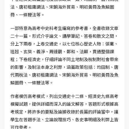
法、唐初租庸調法、宋朝海外貿易、明初黃冊及魚鱗圖
冊、一條鞭法等。
一部特意為高考中史科考生編寫的參考書，全書收錄文章
二十一篇，形式介乎論文、講學筆記、答卷和散文之間，
分上下兩卷，上卷交通史，以七位核心歷史人物：張騫、
班超、玄奘、義淨、周達觀、鄭和、法顯，貫通整個課
程；下卷經濟史，仔細評論不同土地制及稅制對社會帶來
的影響，及制法本身之利弊，涵蓋政策包括：均田制、唐
代兩稅法、唐初租庸調法、宋朝海外貿易、明初黃冊及魚
鱗圖冊、一條鞭法等。
作者模仿高考模式，列出交通史十二條、經濟史九條高考
模擬試題，提供詳細而深入的論文解答，答題形式根據高
考規定，將許多的要點及論據收錄於長篇的評論當中，讓
學生在答題手法、立論說理技巧、各史事明細及利弊上皆
可作參考。