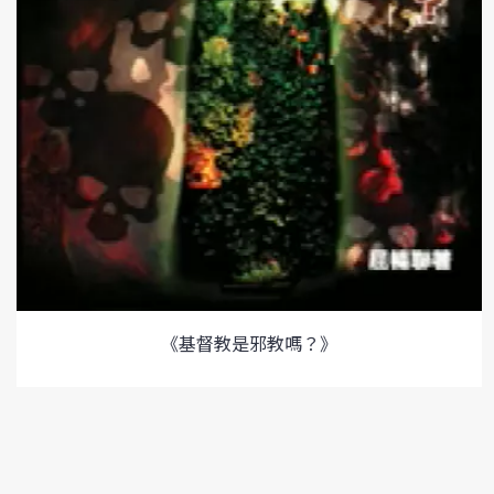
《基督教是邪教嗎？》