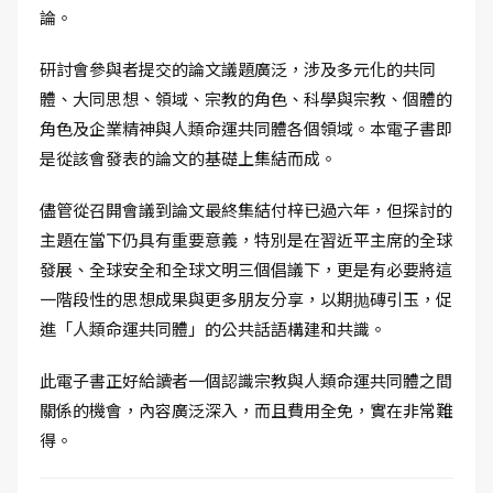
論。
研討會參與者提交的論文議題廣泛，涉及多元化的共同
體、大同思想、領域、宗教的角色、科學與宗教、個體的
角色及企業精神與人類命運共同體各個領域。本電子書即
是從該會發表的論文的基礎上集結而成。
儘管從召開會議到論文最終集結付梓已過六年，但探討的
主題在當下仍具有重要意義，特別是在習近平主席的全球
發展、全球安全和全球文明三個倡議下，更是有必要將這
一階段性的思想成果與更多朋友分享，以期抛磚引玉，促
進「人類命運共同體」的公共話語構建和共識。
此電子書正好給讀者一個認識宗教與人類命運共同體之間
關係的機會，內容廣泛深入，而且費用全免，實在非常難
得。