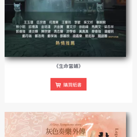
《生命當鋪》
購買紙書