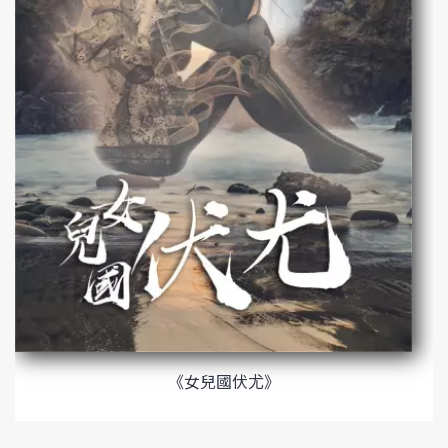
《女兒國伏尤》