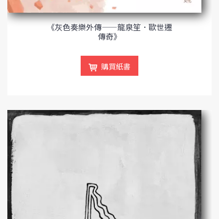
《灰色奏樂外傳——龍泉笙．歐世遷
傳奇》
購買紙書