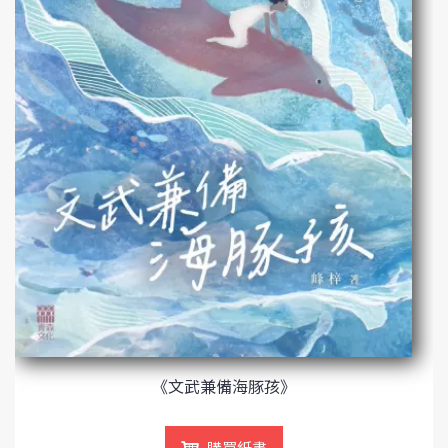
《文武兼備海豚孩》
購買紙書