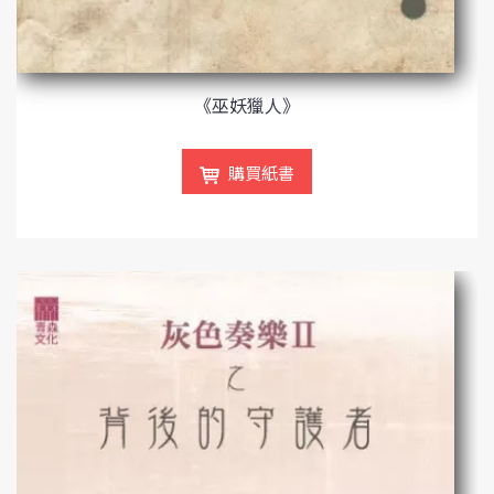
《巫妖獵人》
購買紙書