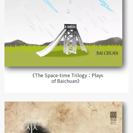
《The Space-time Trilogy：Plays
of Baichuan》