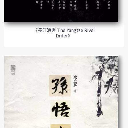
《長江浪客 The Yangtze River
Drifer》