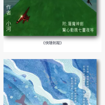
《俠隱劍蹤》