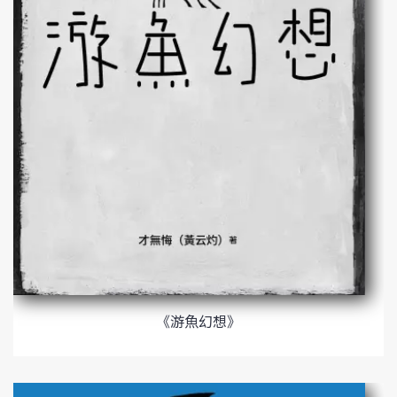
《游魚幻想》