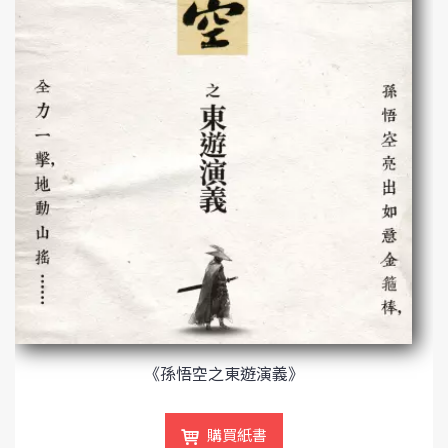
《孫悟空之東遊演義》
購買紙書