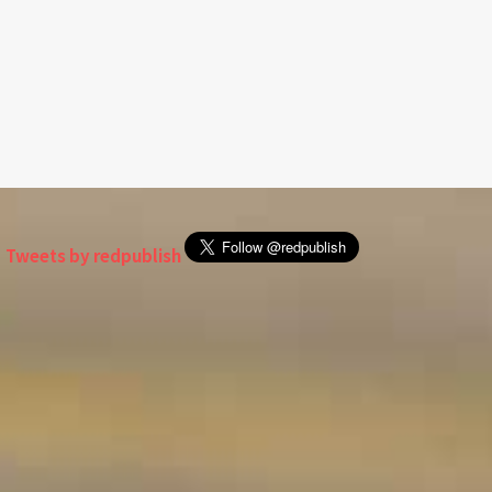
Tweets by redpublish