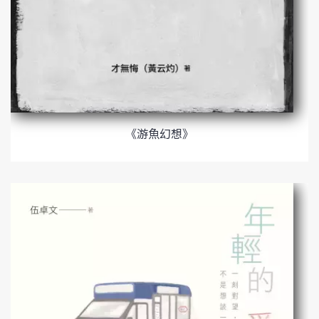
《游魚幻想》