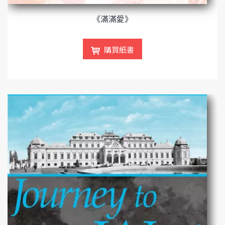
《滿滿愛》
購買紙書