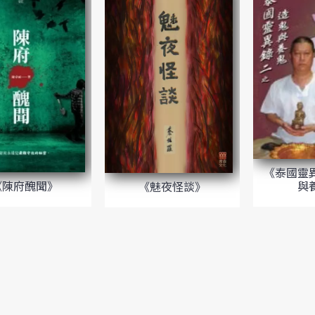
《泰國靈
與
《陳府醜聞》
《魅夜怪談》