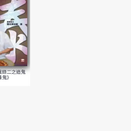
異錄二之造鬼
養鬼》