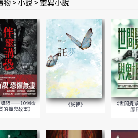
物 > 小說 > 靈異小說
講恐——10個靈
《世間覺系
《託夢》
質的撞鬼故事》
應