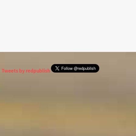
Tweets by redpublish