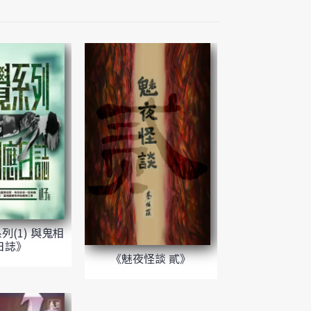
列(1) 與鬼相
日誌》
《魅夜怪談 貳》