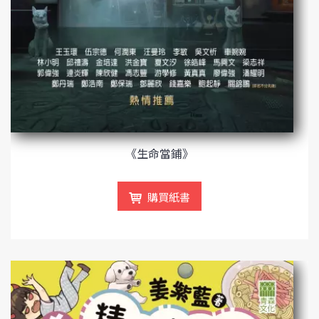
《生命當鋪》
購買紙書