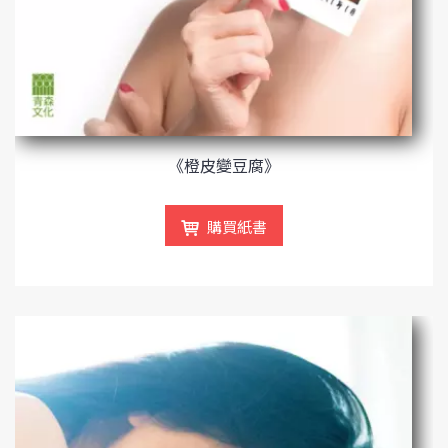
《橙皮變豆腐》
購買紙書