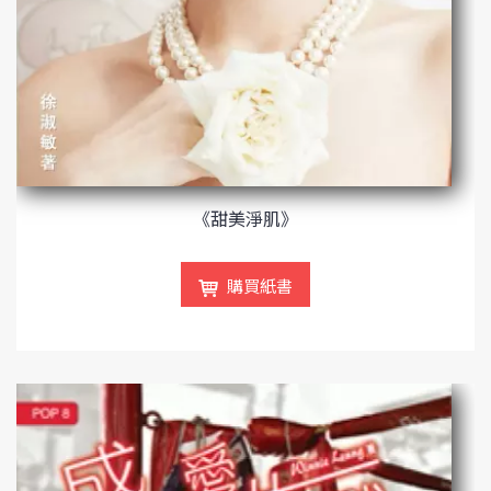
《甜美淨肌》
購買紙書