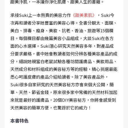
甜美浄肌，一本讓你淨化肌膚、甜美人生的書籍。
承接Suki上一本熱賣的美容力作
《甜美素肌》
，Suki今
次再和讀者分享她豐富的美容心得。全書分靚太、面膜、
美白、排毒、瘦身、美妝、抗老、香油、旅遊等15個欄
目。每個欄目都由幾篇美容小品組成，大談Suki在各方
面的心水選擇。Suki潛心研究天然美容多年，對產品成
分要求嚴格，書中她會教讀者如何分辨各種美容產品的成
分，細說她親當白老鼠試驗各種坊間護膚品、美妝用品、
天然成分和材料組成的美容秘方等的經驗，精心挑選最能
悉心呵護皮膚的產品介紹給讀者。除了美容產品外，
Suki很多自家研究的天然美容秘方亦會來個大公開，簡
單、天然、節省金錢，原來很多家中常備的天然材料加起
來就是最好的護膚品，20個DIY美容秘方，你將會感受到
天然美容的簡單方便，也驚訝於它的威力！
本書特色