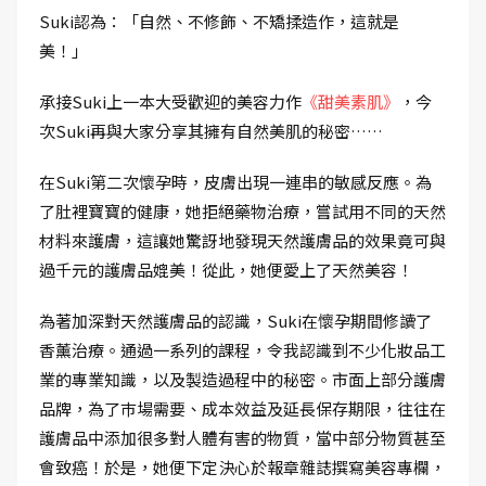
Suki認為：「自然、不修飾、不矯揉造作，這就是
美！」
承接Suki上一本大受歡迎的美容力作
《甜美素肌》
，今
次Suki再與大家分享其擁有自然美肌的秘密……
在Suki第二次懷孕時，皮膚出現一連串的敏感反應。為
了肚裡寶寶的健康，她拒絕藥物治療，嘗試用不同的天然
材料來護膚，這讓她驚訝地發現天然護膚品的效果竟可與
過千元的護膚品媲美！從此，她便愛上了天然美容！
為著加深對天然護膚品的認識，Suki在懷孕期間修讀了
香薰治療。通過一系列的課程，令我認識到不少化妝品工
業的專業知識，以及製造過程中的秘密。市面上部分護膚
品牌，為了巿場需要、成本效益及延長保存期限，往往在
護膚品中添加很多對人體有害的物質，當中部分物質甚至
會致癌！於是，她便下定決心於報章雜誌撰寫美容專欄，