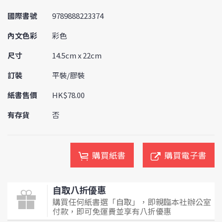
國際書號
9789888223374
內文色彩
彩色
尺寸
14.5cm x 22cm
訂裝
平裝/膠裝
紙書售價
HK$78.00
有存貨
否
購買紙書
購買電子書
自取八折優惠
購買任何紙書選「自取」，即親臨本社辦公室
付款，即可免運費並享有八折優惠