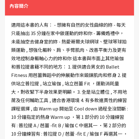
內容簡介
適用這本書的人有： - 想擁有自然的女性曲線的妳 - 每天
只能抽出 35 分鐘在家中做運動的妳和你 - 籌備婚禮中，
未能抽空去健身室的妳 - 熱愛哥爾夫球網球、壁球等球拍
類運動 , 想強化軀幹、肩、手臂肌肉、改善平衡力及更有
效地控制身軀軸心力的妳和你 這本書與市面上其他瑜伽
和普拉提書籍不同的地方： 1. 提供適合男女的 Ballet
Fitness 用芭蕾舞蹈中的伸展動作來鍛鍊肌肉和修身 2. 提
供站立普拉提 , 站立瑜伽 , 站立芭蕾 Fit ，運動消耗量
大，對收緊下半身效果更明顯。 3. 全是站立體位 , 不用地
蓆及任何輔助工具 , 適合香港環境 4. 有多款連貫性的練習
課程選擇 , 由 Warm up 開始至 Cool down 過程全沒間斷 :
10 分鐘指定的熱身 Warm up ·第 1 部分的 10 分鐘練習
有 : 普拉提 A / 芭蕾 -fit B / 瑜伽 C 中選其一 ·第 2 部分的
10 分鐘練習有 : 普拉提 D / 芭蕾 -fit E / 瑜伽 F 再選其一 ·