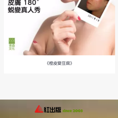
《橙皮變豆腐》