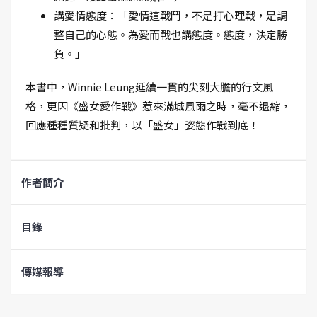
講愛情態度：「愛情這戰鬥，不是打心理戰，是調
整自己的心態。為愛而戰也講態度。態度，決定勝
負。」
本書中，Winnie Leung延續一貫的尖刻大膽的行文風
格，更因《盛女愛作戰》惹來滿城風雨之時，毫不退縮，
回應種種質疑和批判，以「盛女」姿態作戰到底！
作者簡介
目錄
傳媒報導