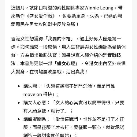
這個月，該節目特邀的兩性關係專家Winnie Leung，帶
來新作《盛女愛作戰》， 誓要助單身、失婚、已婚的戀
愛難民在男女攻防戰中反敗為勝！
香港女性想獲得「我要的幸福」，遇上好男人僅是第一
步。如何維繫一段感情，用人生智慧與女性嫵媚為愛情保
鮮，方為情場致勝法寶！如果說真人騷介紹的是
實戰技
法
，本書則更似一部
「盛女心經」
，令港女由內至外來個
大變身，在情場屢敗屢戰，活出真我！
講失戀：「失戀這遊戲不是鬥沉淪，而是鬥誰
move on 得快」;
講女人心意：「女人的心其實可以簡單得很，只要
有人願意聽，就行了」；
講甜蜜關係：「愛情這戰鬥，也許並不是打了才征
服，而是征服了才去打。要征服一顆心，就從承諾
創造一段甜蜜關係開始」；