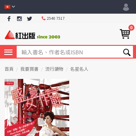
2540 7517
0
首頁
我要買書
流行讀物
名星名人