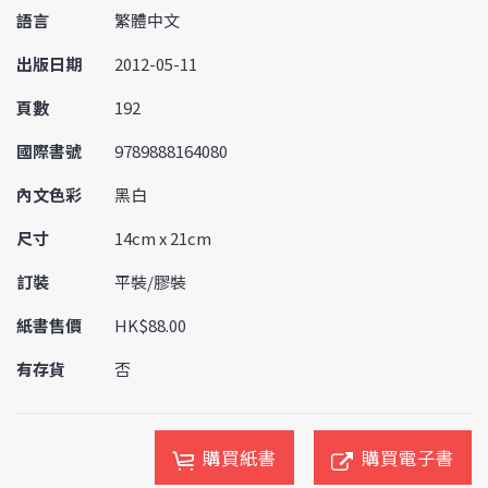
語言
繁體中文
出版日期
2012-05-11
頁數
192
國際書號
9789888164080
內文色彩
黑白
尺寸
14cm x 21cm
訂裝
平裝/膠裝
紙書售價
HK$88.00
有存貨
否
購買紙書
購買電子書