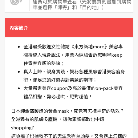
運費可於購物車查看（先將要買的書加到購物
車並選擇「郵寄」和「目的地」）
內容簡介
全港最受歡迎女性雜誌《東方新地more》美容專
欄撰稿人現身說法，用業內經驗告訴您明星keep
住青春容顏的秘訣；
真人上陣、親身實踐，揭秘各種風靡香港美容瘦身
術，滿足您的好奇與對美麗的期待；
大量獨家美容coupon及高於書價的on-pack美容
禮品相贈，勢必起哄、絕對超值！
日本純金箔製造的黃金mask，究竟有怎樣神奇的功效？
全港獨有的肌膚吸塵機 ，讓你素顏都敢出中環
shopping?
連負離子也拯救不了的天生禾稈草頭髮，又會遇上怎樣的