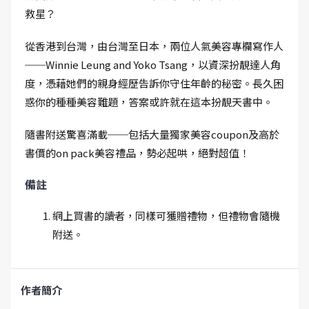
救星？
從香港到台灣，由台灣至日本，兩位人氣美容專欄寫作人
──Winnie Leung and Yoko Tsang，以資深扮靚達人角
度，憑藉她們的親身經歷告訴你守住年齡的秘密。長久困
惑你的種種美容難題，答案或許就在這本扮靚天書中。
隨書附送驚喜滿載──包括大量獨家美容coupon及高於
書價的on pack美容禮品，勢必起哄，絕對超值！
備註
網上買書的讀者，同樣可獲贈禮物，但禮物會隨機
附送。
作者簡介