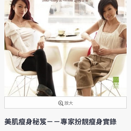
放大
美肌瘦身秘笈－－專家扮靚瘦身實錄