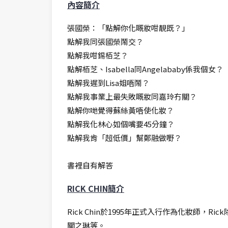
內容簡介
張國榮：「點解你化嘅妝咁靚既？」
點解我同張國榮鬧交？
點解我咁錫栢芝？
點解栢芝、Isabella同Angelababy係我個女？
點解我遲到Lisa姐唔鬧？
點解我事業上最失敗嘅妝同嘉玲冇關？
點解你哋覺得蘇絲黃唔使化妝？
點解我化林心如個嘴要45分鐘？
點解我肯「超低價」幫鄭融做嘢？
書裡自有解答
RICK CHIN簡介
Rick Chin於1995年正式入行作為化妝
關之琳等。