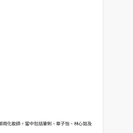
巨星的御用化妝師，當中包括鞏俐、章子怡、林心如及