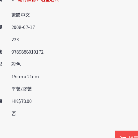
繁體中文
期
2008-07-17
223
號
9789888010172
彩
彩色
15cm x 21cm
平裝/膠裝
價
HK$78.00
否