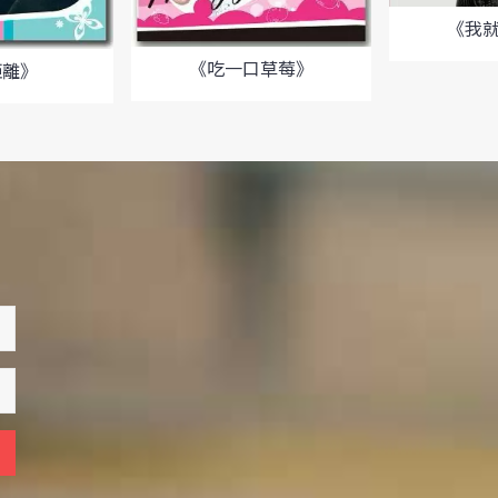
《我
《吃一口草莓》
距離》