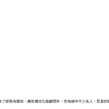
師，Rick除了經常為雜誌、廣告擔任化妝顧問外，亦為城中不少名人、