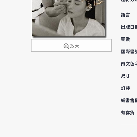
語言
出版日
頁數
放大
國際書
內文色
尺寸
訂裝
紙書售
有存貨