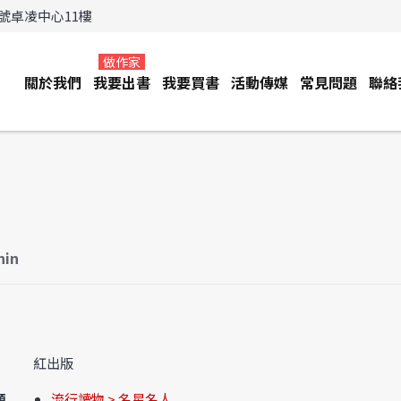
3號卓凌中心11樓
做作家
關於我們
我要出書
我要買書
活動傳媒
常見問題
聯絡
hin
紅出版
類
流行讀物 > 名星名人