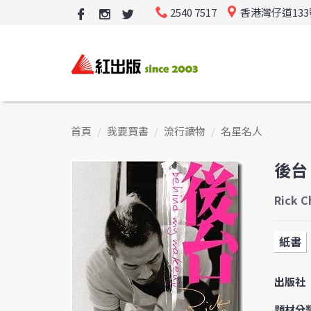
2540 7517
香港灣仔道13
首頁
我要買書
流行讀物
名星名人
後台
Rick C
紙書
出版社
題材分