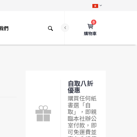
0
我們
購物車
自取八折
優惠
購買任何紙
書選「自
取」，即親
臨本社辦公
室付款，即
可免運費並