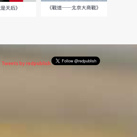
《戰道──北京大商戰》
就是天后》
《3
Tweets by redpublish