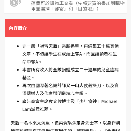
運費可於購物車查看（先將要買的書加到購物
車並選擇「郵寄」和「目的地」）
內容簡介
非一般「補習天后」乘勝追擊，再結集五十篇真情
文章，不但讓學生在成績上奪A，而且讓讀者在生
命中奪A。
本書所有收入將全數捐贈成立二十週年的兒童癌病
基金。
再次由國際著名設計師
又一山人
仗義操刀，以及資
深傳媒人及作家鄧明儀精心主編。
廣告商會主席袁文俊博士及「少年食神」Michael
Lam誠意推薦。
天后一名本來太沉重，但梁賀琪決定身先士卒，以身作則
地示範何謂真正愛學生疼學生的「補習天后」。《全天候