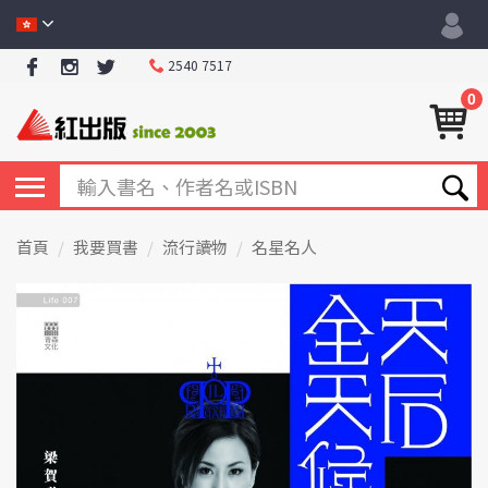
2540 7517
0
首頁
我要買書
流行讀物
名星名人