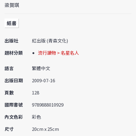
梁賀琪
紙書
出版社
紅出版 (青森文化)
題材分類
流行讀物 > 名星名人
語言
繁體中文
出版日期
2009-07-16
頁數
128
國際書號
9789888010929
內文色彩
彩色
尺寸
20cm x 25cm