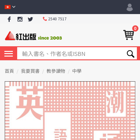
2540 7517
0
首頁
我要買書
教參讀物
中學