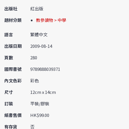
出版社
紅出版
題材分類
教參讀物 > 中學
語言
繁體中文
出版日期
2009-08-14
頁數
280
國際書號
9789888039371
內文色彩
彩色
尺寸
12cm x 14cm
訂裝
平裝/膠裝
紙書售價
HK$99.00
有存貨
否