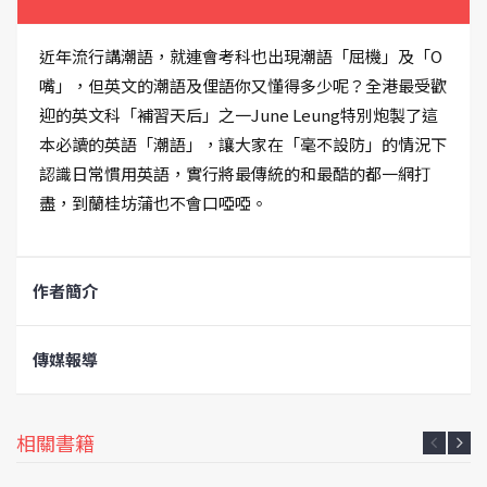
近年流行講潮語，就連會考科也出現潮語「屈機」及「O
嘴」，但英文的潮語及俚語你又懂得多少呢？全港最受歡
迎的英文科「補習天后」之一June Leung特別炮製了這
本必讀的英語「潮語」，讓大家在「毫不設防」的情況下
認識日常慣用英語，實行將最傳統的和最酷的都一網打
盡，到蘭桂坊蒲也不會口啞啞。
作者簡介
傳媒報導
相關書籍