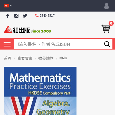
2540 7517
0
首頁
我要買書
教參讀物
中學