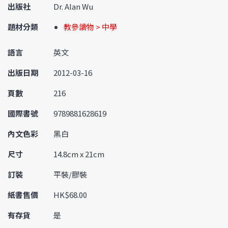
出版社
Dr. Alan Wu
題材分類
教參讀物 > 中學
語言
英文
出版日期
2012-03-16
頁數
216
國際書號
9789881628619
內文色彩
黑白
尺寸
14.8cm x 21cm
訂裝
平裝/膠裝
紙書售價
HK$68.00
有存貨
是