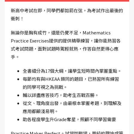
新高中考試在即，同學們都如箭在弦，為考試作出最後的
衝刺！
無論你是胸有成竹，還是仍覺不足，Mathematics
Practice Exercises提供的提供精華練習，讓你能熟習各
式考試問題，面對試題時駕輕就熟，作答自然更得心應
手。
全書細分為17個大綱，讓學生短時間內掌握重點。
每節均有與HKEAA 類同的題目，已熟習所有練習
的同學可視之為挑戰。
輔以詳盡應答技巧，助考生百戰百勝。
從文、理角度出發，由最根本掌握考題，到理解及
應用都顯淺易明。
助各程度學生升Grade奪星，照顧不同學習需要
Practice Makes Perfect。試場如戰場，單純的理論或策