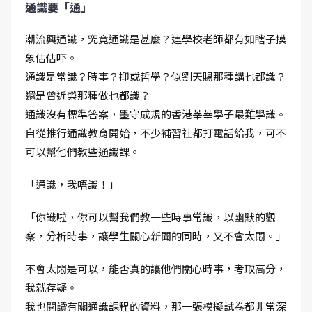
通識要「通」
潮流興通識，究竟通識是甚麼？連學校老師都有如瞎子摸
象估估吓。
通識是常識？時事？抑或哲學？似劉天賜那種講乜都識？
還是曾近榮那種做乜都識？
通識沒有標準答案，墨守成規的香港莘莘學子最難學識。
自從推行通識教育開始，不少補習社都打電話給我，可不
可以幫他們教些通識課。
「通識，我唔識！」
「你識啦，你可以幫我們教一些時事常識，以幽默的觀
察，分析時事，讓學生關心新聞的同時，又不會太悶。」
不會太悶是可以，能否真的讓他們關心時事，考取高分，
我就存疑。
我也閱讀有關通識課程的資料，那一張模擬試卷都非常深