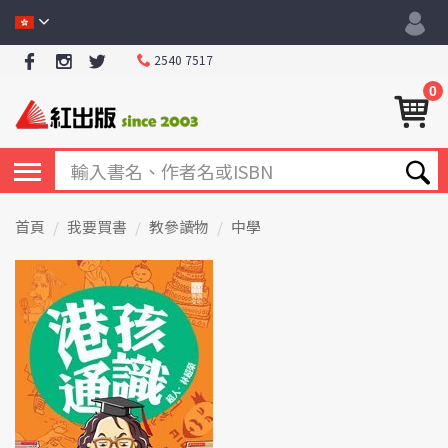
2540 7517
0
首頁
我要買書
教參讀物
中學