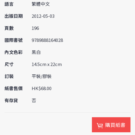
語言
繁體中文
出版日期
2012-05-03
頁數
196
國際書號
9789888164028
內文色彩
黑白
尺寸
14.5cm x 22cm
訂裝
平裝/膠裝
紙書售價
HK$68.00
有存貨
否
購買紙書