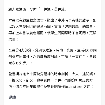
超人寫通識，令你「一件通，萬件識」！
本書以有趣生動之語言，道出了中外時事背後的啟示，配
以超人三位囡囡的得意插圖，貫徹「好玩通識」的宗旨，
再加上本書以雙色搭配，使學生們閱讀時不會沉悶，更顯
樂趣！
全書分4大部分，分別以政治、時事、光影、生活4大方向
剖析不同事件，以通識角度討論，可謂「一書在手，考通
識永冇失手」！
全書輯錄逾七十篇搞鬼醒神的時事剖析，令人一邊閱讀，
一邊大笑，卻又一邊學到同一事件不同的分析角度與方
法，適合不同年齡學生及家長閱讀作brainstorm之用！
導讀