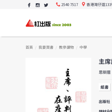
2540 7517
香港灣仔道13
首頁
我要買書
教參讀物
中學
主席
思辯居
紙書
出版社
題材分