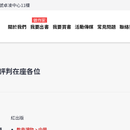
3號卓凌中心11樓
做作家
關於我們
我要出書
我要買書
活動傳媒
常見問題
聯絡
評判在座各位
紅出版
類
教參讀物 > 中學