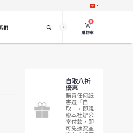
0
我們
購物車
自取八折
優惠
購買任何紙
書選「自
取」，即親
臨本社辦公
室付款，即
可免運費並