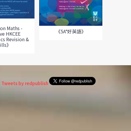
《英語
on Maths -
《5A*好英語》
ive HKCEE
cs Revision &
ills》
Tweets by redpublish