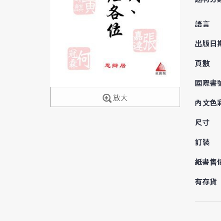
語言
出版日
頁數
國際書
放大
內文色
尺寸
訂裝
紙書售
有存貨