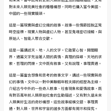
對未來人類完美社會的種種構想，同時也攝入當今美國、
中國的一些現實鏡頭。
這是一篇現實與虛幻交織的故事。故事一些情節超脫正常
時空座標，現實人物與虛幻人物，甚至鬼魂密切接觸，與
原始人、智能人聚合交歡。
這是一篇講述天、地、人的文字。它啟蒙心智，開闊眼
界，通篇文字充溢著人間的真情、真理的探尋、天地的求
索、哲理的閃爍。文中既有敘事，又有說理，事理貫通。
這是一篇富含想像和思考的敘事文字，講述一些現實與奇
幻的事情。文中以一對中美聯姻年輕夫婦的經歷為主線，
介紹古今中外的一些奇人軼事、社會現象和愛情故事，既
有對百萬年前人類原始社會的生動描述，又有對久遠未來
人類美好生活的奇妙構想。這些故事縱橫交錯、事理貫
通，對人類、世界和宇宙的諸多方面都有揭示和探究。