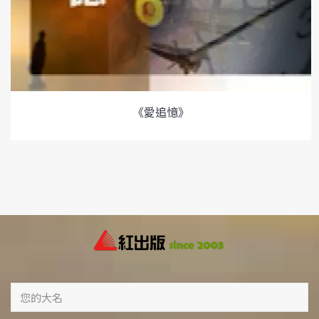
《愛追憶》