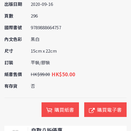
出版日期
2020-09-16
頁數
296
國際書號
9789888664757
內文色彩
黑白
尺寸
15cm x 22cm
訂裝
平裝/膠裝
HK$50.00
紙書售價
HK$99.00
有存貨
否
購買紙書
購買電子書
自取八折優惠