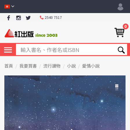
2540 7517
0
首頁
我要買書
流行讀物
小說
愛情小說