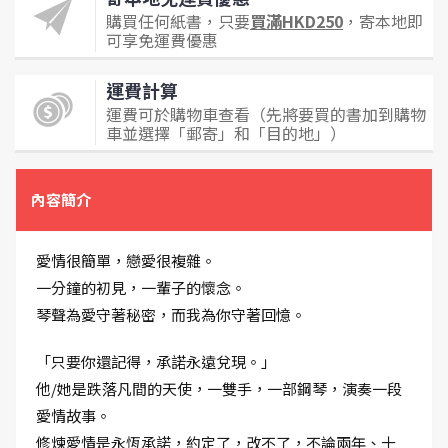
購買任何紙書，只要
買滿HKD250
，寄本地即
可享免運費優惠
運費計算
運費可於購物車查看（先將要買的書加到購物
車並選擇「郵寄」和「目的地」）
內容簡介
愛情很簡單，戀愛很複雜。
一分鐘的初見，一輩子的懷念。
琴聲為愛守著秘密，而我為你守著回憶。
「只要你還記得，承諾永遠兌現。」
他/她是跌落凡間的天使，一雙手，一部鋼琴，演奏一段
愛情故事。
修煉愛情是永恆承諾，約定了，改不了，不論兩年、十