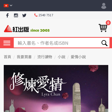
2540 7517
0
首頁
我要買書
流行讀物
小說
愛情小說