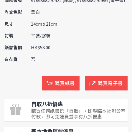
國際書號
9789888270422 (紙書), 9789888270996 (電子書)
內文色彩
黑白
尺寸
14cm x 21cm
訂裝
平裝/膠裝
紙書售價
HK$58.00
有存貨
否
購買紙書
購買電子書
自取八折優惠
購買任何紙書選「自取」，即親臨本社辦公室
付款，即可免運費並享有八折優惠
寄本地免運費優惠