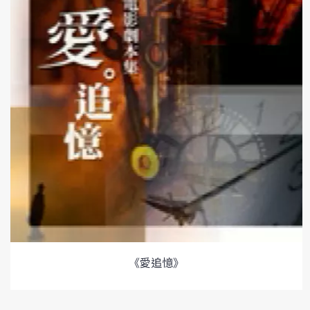
《愛追憶》