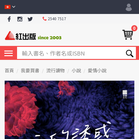
2540 7517
0
首頁
我要買書
流行讀物
小說
愛情小說