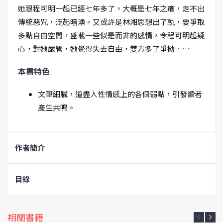
她跟程可明一起已經七年多了，大概是七年之癢，走不出
傳統惡咒，泛起暗湧。又或許是林湘思想出了軌，要爭取
多點自由空間，盛載一些似是而非的感情，令程可明起疑
心，對她嚴管，她覺得失去自由，雙方多了爭拗……
本書特色
文筆細膩，道盡人性情感上的各個弱點，引發讀者
產生共鳴。
作者簡介
目錄
相關書籍