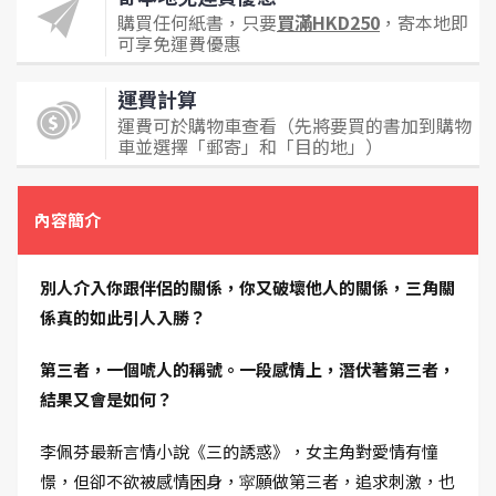
購買任何紙書，只要
買滿HKD250
，寄本地即
可享免運費優惠
運費計算
運費可於購物車查看（先將要買的書加到購物
車並選擇「郵寄」和「目的地」）
內容簡介
別人介入你跟伴侶的關係，你又破壞他人的關係，三角關
係真的如此引人入勝？
第三者，一個唬人的稱號。一段感情上，潛伏著第三者，
結果又會是如何？
李佩芬最新言情小說《三的誘惑》，女主角對愛情有憧
憬，但卻不欲被感情困身，寜願做第三者，追求刺激，也