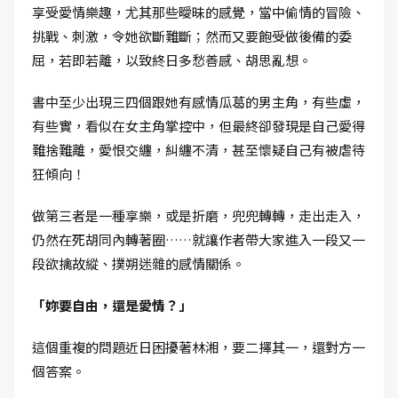
享受愛情樂趣，尤其那些曖昧的感覺，當中偷情的冒險、
挑戰、刺激，令她欲斷難斷；然而又要飽受做後備的委
屈，若即若離，以致終日多愁善感、胡思亂想。
書中至少出現三四個跟她有感情瓜葛的男主角，有些虛，
有些實，看似在女主角掌控中，但最終卻發現是自己愛得
難捨難離，愛恨交纏，糾纏不清，甚至懷疑自己有被虐待
狂傾向！
做第三者是一種享樂，或是折磨，兜兜轉轉，走出走入，
仍然在死胡同內轉著圈……就讓作者帶大家進入一段又一
段欲擒故縱、撲朔迷雜的感情關係。
「妳要自由，還是愛情？」
這個重複的問題近日困擾著林湘，要二擇其一，還對方一
個答案。