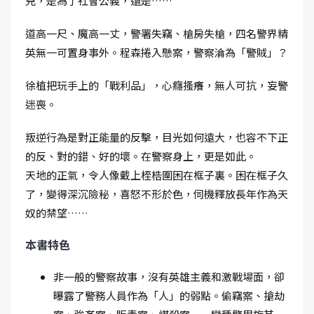
兇，是為了社會公義，還是……
道高一尺、魔高一丈，警署失竊、槍房失槍，四名警界精
英無一可置身事外。程森捲入懸案，警察淪為「警賊」？
徐植把玩手上的「戰利品」，心癮搔癢，無人可抗，妄警
迷喪。
叛逆行為是對正能量的反擊，目光如何遠大，也容不下正
的反、對的錯、好的壞。在警察身上，更是如此。
天地的正氣，令人像戴上桎梏圍困在框子裏。困在框子久
了，變得深沉險秘，喜怒不形於色，伺機釋放長年作為天
奴的禁望……
本書特色
非一般的警察故事，沒有英雄主義和激戰場面，卻
曝露了警務人員作為「人」的弱點。偷竊案、搶劫