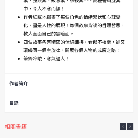
案、強姦案、販毒案、謀殺案……變種警周旋其
中，令人不寒而慄！
作者細膩地描畫了每個角色的情緒起伏和心理變
化，盡是人性的展現！每個故事背後的哲理哲思，
教人直面自己的黑暗面。
四個故事各有精密的伏線鋪排，看似不相關，卻又
環繞同一個主旋律，開展各個人物的成魔之路！
筆鋒冷峻，寒氣逼人！
作者簡介
目錄
相關書籍