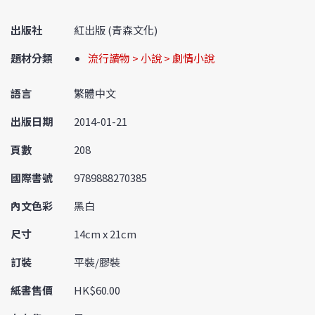
出版社
紅出版 (青森文化)
題材分類
流行讀物 > 小說 > 劇情小說
語言
繁體中文
出版日期
2014-01-21
頁數
208
國際書號
9789888270385
內文色彩
黑白
尺寸
14cm x 21cm
訂裝
平裝/膠裝
紙書售價
HK$60.00