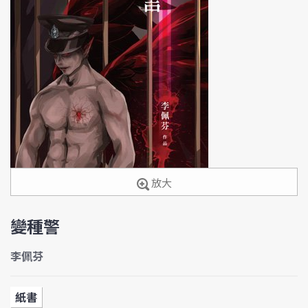
放大
變種警
李佩芬
紙書