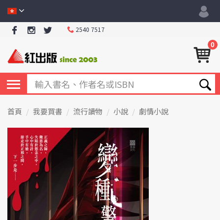
2540 7517
0
首頁
我要買書
流行讀物
小說
劇情小說