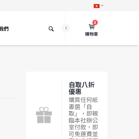
0
我們
購物車
自取八折
優惠
購買任何紙
書選「自
取」，即親
臨本社辦公
室付款，即
可免運費並