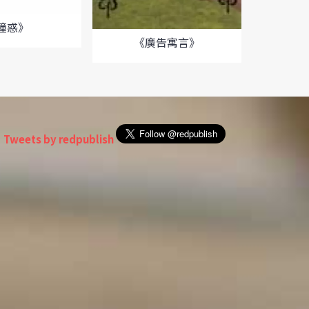
瞳惑》
《一
《廣告寓言》
Tweets by redpublish