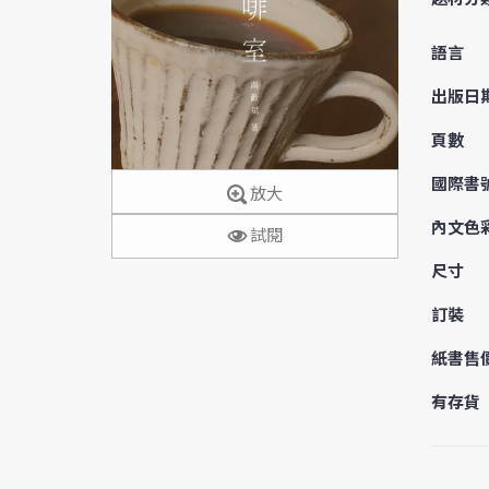
語言
出版日
頁數
國際書
放大
內文色
試閱
尺寸
訂裝
紙書售
有存貨