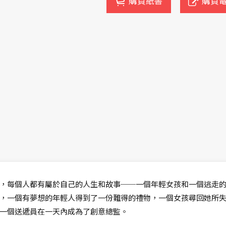
購買紙書
購買
，每個人都有屬於自己的人生和故事──一個年輕女孩和一個逃走
，一個有夢想的年輕人得到了一份難得的禮物，一個女孩尋回她所
一個送遞員在一天內成為了創意總監。