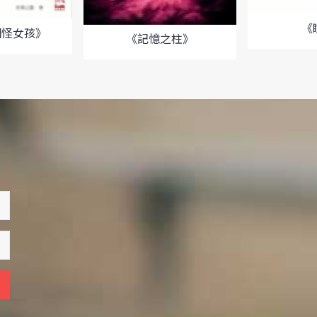
《
個怪女孩》
《記憶之柱》