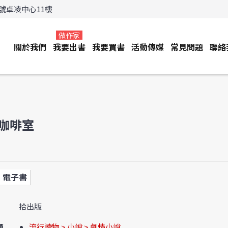
3號卓凌中心11樓
做作家
關於我們
我要出書
我要買書
活動傳媒
常見問題
聯絡
咖啡室
電子書
拾出版
類
流行讀物 > 小說 > 劇情小說