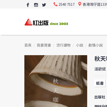
2540 7517
香港灣仔道13
首頁
我要買書
流行讀物
小說
劇情小說
秋天
湯歡斌
紙書
出版社
題材分