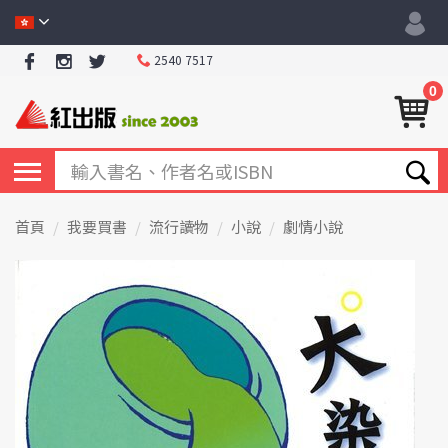
2540 7517
0
首頁
我要買書
流行讀物
小說
劇情小說