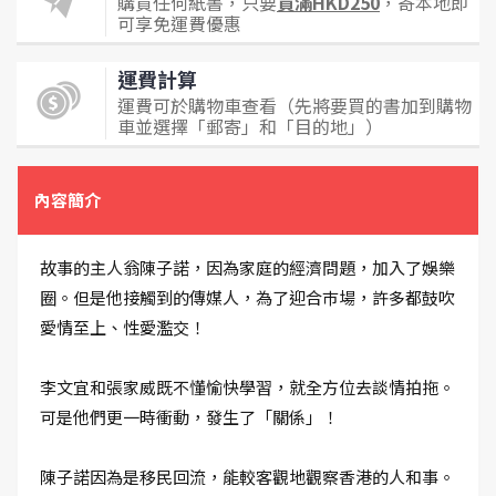
購買任何紙書，只要
買滿HKD250
，寄本地即
可享免運費優惠
運費計算
運費可於購物車查看（先將要買的書加到購物
車並選擇「郵寄」和「目的地」）
內容簡介
故事的主人翁陳子諾，因為家庭的經濟問題，加入了娛樂
圈。但是他接觸到的傳媒人，為了迎合巿場，許多都鼓吹
愛情至上、性愛濫交！
李文宜和張家威既不懂愉快學習，就全方位去談情拍拖。
可是他們更一時衝動，發生了「關係」！
陳子諾因為是移民回流，能較客觀地觀察香港的人和事。