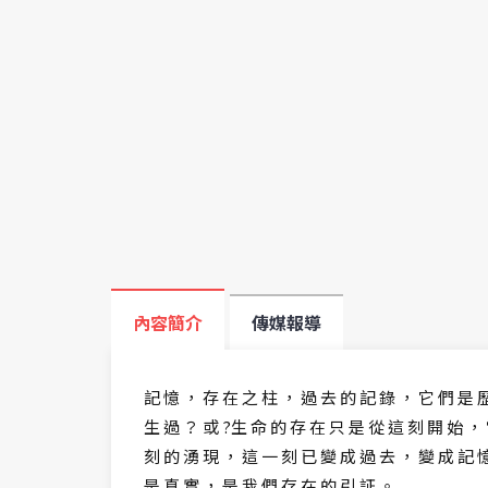
內容簡介
傳媒報導
記 憶 ， 存 在 之 柱 ， 過 去 的 記 錄 ， 它 們 是 
生 過 ？ 或 ?生 命 的 存 在 只 是 從 這 刻 開 始 ，
刻 的 湧 現 ， 這 一 刻 已 變 成 過 去 ， 變 成 記 
是 真 實 ， 是 我 們 存 在 的 引 証 。