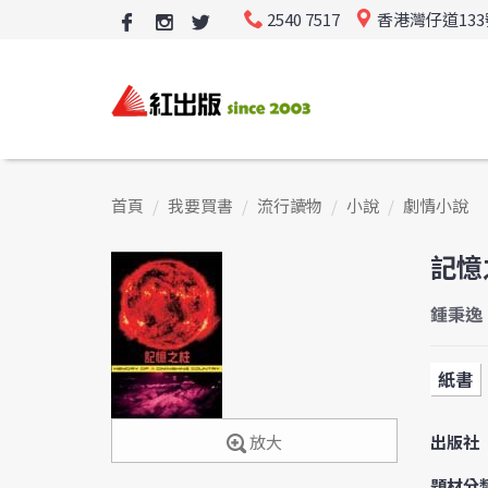
2540 7517
香港灣仔道13
首頁
我要買書
流行讀物
小說
劇情小說
記憶
鍾秉逸
紙書
出版社
放大
題材分