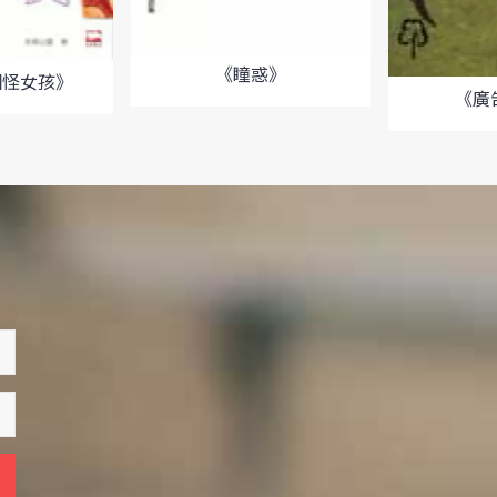
《瞳惑》
個怪女孩》
《廣