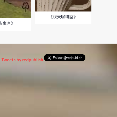
《秋天咖啡室》
《一
告寓言》
Tweets by redpublish