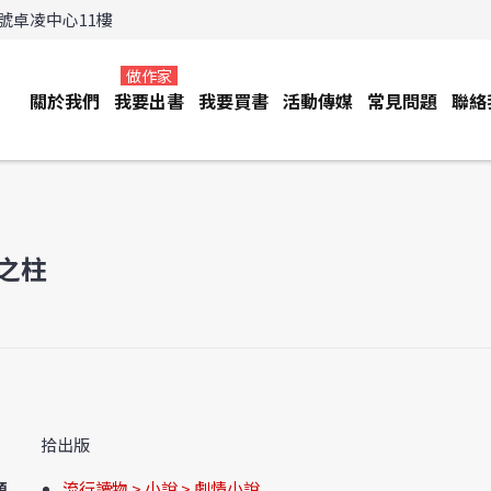
3號卓凌中心11樓
做作家
關於我們
我要出書
我要買書
活動傳媒
常見問題
聯絡
之柱
拾出版
類
流行讀物 > 小說 > 劇情小說