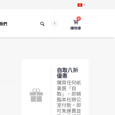
0
我們
購物車
自取八折
優惠
購買任何紙
書選「自
取」，即親
臨本社辦公
室付款，即
可免運費並