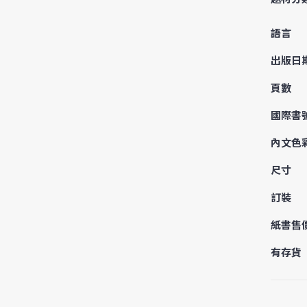
語言
出版日
頁數
國際書
內文色
尺寸
訂裝
紙書售
有存貨