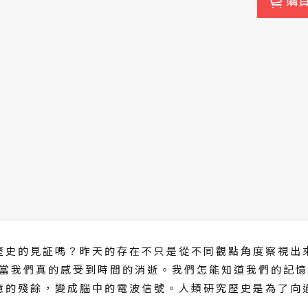
購
歷 史 的 見 証 嗎 ？ 昨 天 的 存 在 不 只 是 從 不 同 觀 點 角 度 察 視 出 
 當 我 們 真 的 感 受 到 時 間 的 消 逝 。 我 們 怎 能 知 道 我 們 的 記 憶
憶 的 殘 餘 ， 變 成 腦 中 的 電 波 信 號 。 人 類 研 究 歷 史 是 為 了 向 