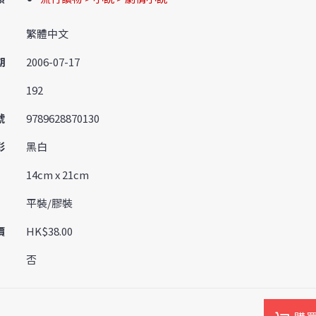
繁體中文
期
2006-07-17
192
號
9789628870130
彩
黑白
14cm x 21cm
平裝/膠裝
價
HK$38.00
否