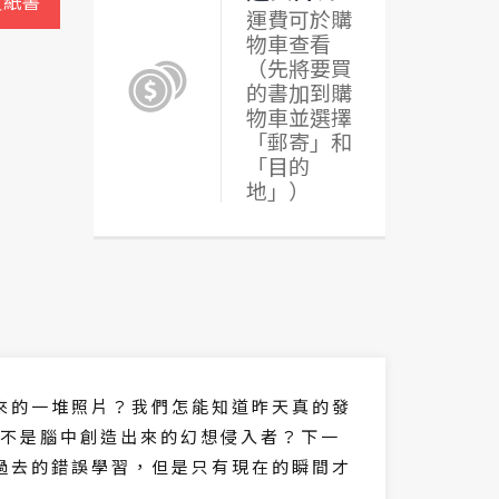
買紙書
運費可於購
物車查看
（先將要買
的書加到購
物車並選擇
「郵寄」和
「目的
地」）
來 的 一 堆 照 片 ？ 我 們 怎 能 知 道 昨 天 真 的 發
 不 是 腦 中 創 造 出 來 的 幻 想 侵 入 者 ？ 下 一
過 去 的 錯 誤 學 習 ， 但 是 只 有 現 在 的 瞬 間 才