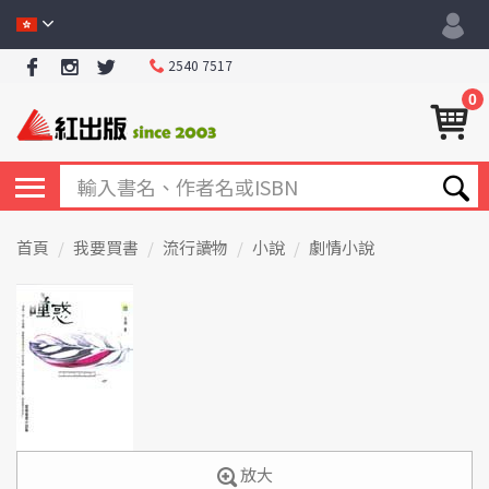
2540 7517
0
首頁
我要買書
流行讀物
小說
劇情小說
放大