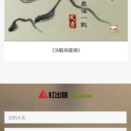
《決戰烏龍嶺》