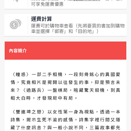
可享免運費優惠
運費計算
運費可於購物車查看（先將要買的書加到購物
車並選擇「郵寄」和「目的地」）
內容簡介
〈 瞳 惑 〉 一 部 二 手 相 機 ， 一 段 刻 骨 銘 心 的 異 國 愛
情 ， 究 竟 相 片 是 揭 開 以 往 發 生 的 事 ， 抑 是 預 言 未
來 ？ 〈 過 路 兵 〉 一 盤 棋 局 ， 暗 藏 驚 天 殺 機 ， 到 真
相 大 白 時 ， 才 發 現 局 中 有 局 。
〈 雙 連 埤 之 戀 〉 以 女 性 第 一 身 為 視 點 ， 透 過 一 本
詩 集 ， 揭 示 生 死 不 渝 的 感 情 ， 詩 集 字 裡 行 間 又 隱
藏 了 什 麼 訊 息 ？ 與 一 般 小 說 不 同 ， 三 篇 故 事 都 充