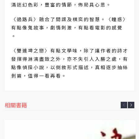
滿 迷 幻 色 彩 ， 豐 富 的 情 節 ， 佈 局 具 心 思 。
〈 過 路 兵 〉 融 合 了 間 諜 及 棋 奕 的 智 慧 。 〈 瞳 惑 〉
有 點 像 鬼 故 事 ， 劇 情 刺 激 ， 有 點 看 電 影 的 感 覺
。
〈 雙 連 埤 之 戀 〉 有 點 文 學 味 ， 除 了 讓 作 者 的 詩 才
發 揮 得 淋 漓 盡 致 之 外 ， 亦 不 失 引 人 入 勝 之 處 ， 有
點 像 偵 探 小 說 ， 以 倒 敘 形 式 描 述 ， 真 相 逐 步 抽 絲
剝 繭 ， 值 得 一 看 再 看 。
相關書籍