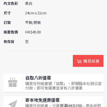
內文色彩
黑白
尺寸
14cm x 21cm
訂裝
平裝/膠裝
紙書售價
HK$45.00
有存貨
否
購買紙書
自取八折優惠
購買任何紙書選「自取」，即親臨本社辦公室
付款，即可免運費並享有八折優惠
寄本地免運費優惠
購買任何紙書，只要
買滿HKD250
，寄本地即