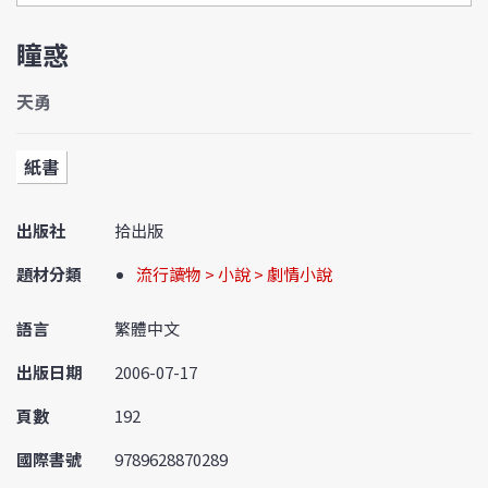
瞳惑
天勇
紙書
出版社
拾出版
題材分類
流行讀物 > 小說 > 劇情小說
語言
繁體中文
出版日期
2006-07-17
頁數
192
國際書號
9789628870289