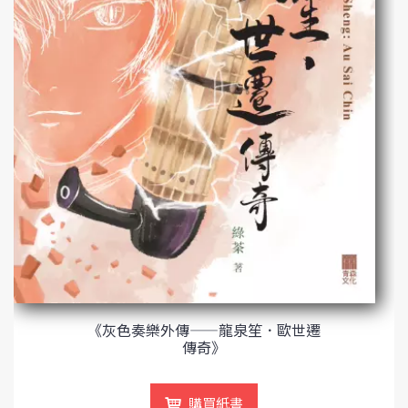
《灰色奏樂外傳——龍泉笙．歐世遷
傳奇》
購買紙書