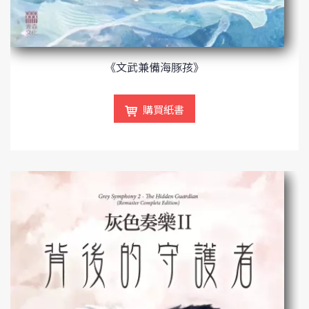
《文武兼備海豚孩》
購買紙書