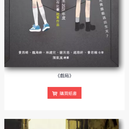
《戲局》
購買紙書