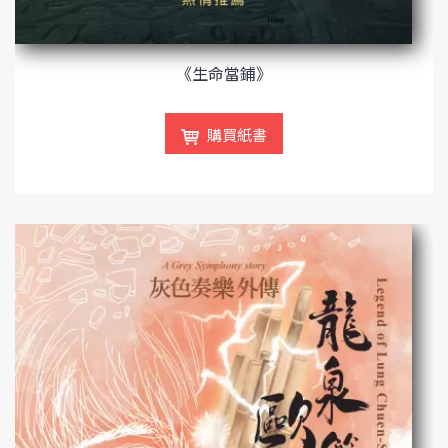
《生命當鋪》
購買紙書