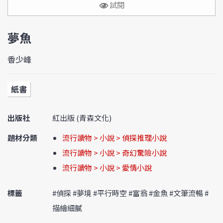
試閱
夢魚
香少峰
紙書
出版社
紅出版 (青森文化)
題材分類
流行讀物 > 小說 > 偵探推理小說
流行讀物 > 小說 > 奇幻驚險小說
流行讀物 > 小說 > 愛情小說
標籤
#偵探 #夢境 #平行時空 #富翁 #金魚 #文筆流暢 #
描繪細膩