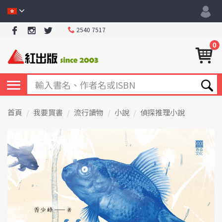
2540 7517
0
首頁
我要買書
流行讀物
小說
偵探推理小說