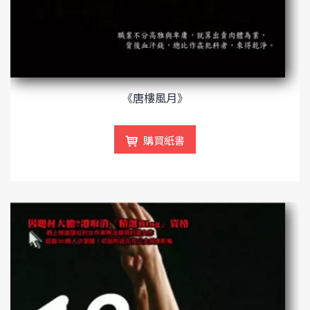
《唐樓風月》
購買紙書