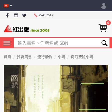
2540 7517
0
首頁
我要買書
流行讀物
小說
奇幻驚險小說