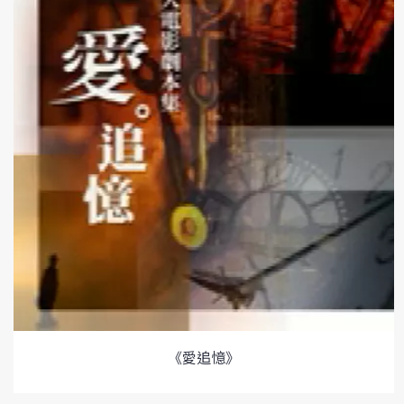
《愛追憶》