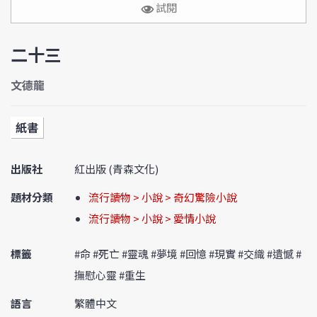
試閱
二十三
文德龍
紙書
出版社
紅出版 (青森文化)
題材分類
流行讀物 > 小說 > 奇幻驚險小說
流行讀物 > 小說 > 愛情小說
標籤
#命 #死亡 #靈魂 #夢境 #回憶 #現實 #交織 #遺憾 #
撫慰心靈 #重生
語言
繁體中文